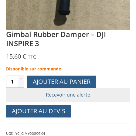
Gimbal Rubber Damper – DJI
INSPIRE 3
15,60
€
TTC
Disponible sur commande
quantité
AJOUTER AU PANIER
de
Gimbal
Recevoir une alerte
Rubber
Damper
AJOUTER AU DEVIS
-
DJI
INSPIRE
UGS :
YC.JG.MY000907.04