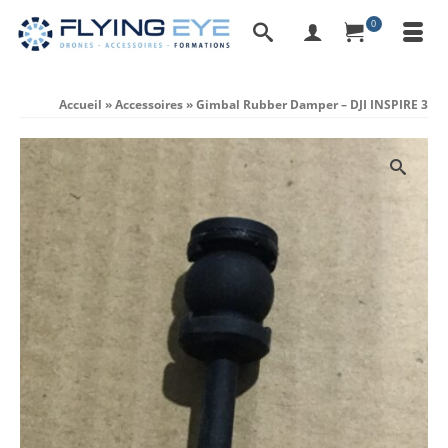
0
Accueil
»
Accessoires
»
Gimbal Rubber Damper – DJI INSPIRE 3