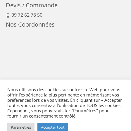
Devis / Commande
09 72 62 78 50
Nos Coordonnées
Nous utilisons des cookies sur notre site Web pour vous
offrir l'expérience la plus pertinente en mémorisant vos
préférences lors de vos visites. En cliquant sur « Accepter
tout », vous consentez à l'utilisation de TOUS les cookies.
Cependant, vous pouvez visiter "Paramètres" pour
fournir un consentement contrôlé.
Mentions Légales
-
Conditions générales de vente
-
Politique de confidentialité
-
Politique qualité
-
Moyens de paiement
-
Expédition et retour
-
Paramètres
Accepter tout
Réglementation
-
Plan du site
- © 2026 Flying Eye