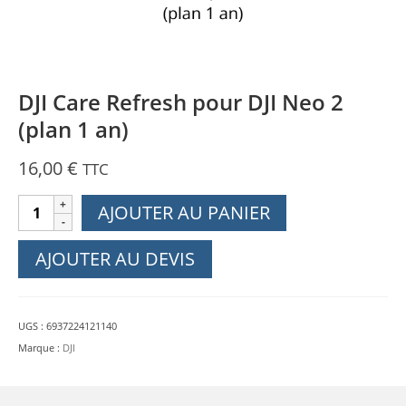
DJI Care Refresh pour DJI Neo 2
(plan 1 an)
16,00
€
TTC
quantité
AJOUTER AU PANIER
de
DJI
AJOUTER AU DEVIS
Care
Refresh
pour
UGS :
6937224121140
DJI
Marque :
DJI
Neo
2
(plan