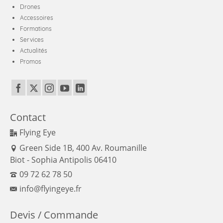
Drones
1
Accessoires
an)
Formations
Services
Actualités
Promos
Contact
Flying Eye
Green Side 1B, 400 Av. Roumanille
Biot - Sophia Antipolis 06410
09 72 62 78 50
info@flyingeye.fr
Devis / Commande