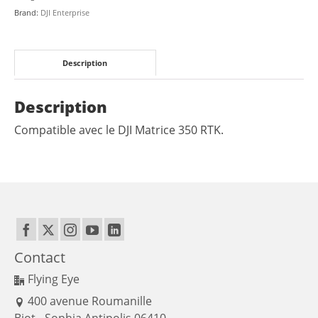
RTK
Brand:
DJI Enterprise
(la
paire)
quantity
Description
Description
Compatible avec le DJI Matrice 350 RTK.
Contact
Flying Eye
400 avenue Roumanille
Biot - Sophia Antipolis 06410