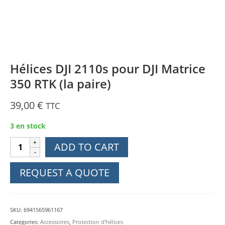
Hélices DJI 2110s pour DJI Matrice
350 RTK (la paire)
39,00
€
TTC
3 en stock
Hélices
ADD TO CART
DJI
2110s
REQUEST A QUOTE
pour
DJI
Matrice
SKU:
6941565961167
350
Categories:
Accessoires
,
Protection d’hélices